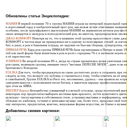
Обновлены статьи Энциклопедии:
МАНИЯ
В первой половине 70-х группа МАНИЯ играла на питерской подпольной сцен
и агрессивный хард и изобретательный прог-рок, как нельзя лучше отвечавшие названи
особенно, после триумфального выступления МАНИИ на знаменитом ночном рок-фестив
своих концертов и экскурсы в психоделический рок, во-многом, предопределили эволю
ДЖАЗ-КОМФОРТ
Немотря на то, что в названии этой группы присутствует слово джаз
КОМФОРТ в чистом виде не принадлежал ни к одному из популярных стилей: за плечами 
бит, и джаз, и рок и банальная эстрада, но задуман он был как сборная, супергруппа, сп
ПРЯМАЯ РЕЧЬ
Хард-рок группа ПРЯМАЯ РЕЧЬ была организована в Питере в июне 1987
той или иной форме были вовлечены в рок-н-ролл с середины 70-х и начинали играть в
и её окрестностях.
JUMPRAVA
Во второй половине 80-х, когда по стране прокатилась волна увлечения эле
рок-сцена, возникали группы, имевшие титул "местных DEPECHE MODE", даже если их 
британского Бэзилдона.
EOLIKA
Для того, чтобы продержаться на сцене достаточно долго и сохранить при э
следить за тем, что волнует эту публику и стремиться к тому, чтобы ответить на её за
и самобытной, Группе EOLIKA из Риги это, несомненно, удалось - она провела на эстра
самодеятельности с исполнением песен битлов, а закончила карьеру профессиональным
при этом на ABBA.
МИЛЛЕР Кирилл
Безошибочно узнаваемый в уличной сутолоке, среди посетителей выста
некоторых пор предпочитал выбирать костюмы ярко-красного, почти кумачового цвета
культуры - писал картины в собственном стиле, устраивал выставки и перформансы, за
обложки их альбомов, сочинял и записывал музыку сам, более того, придумал свой теат
ему интересно, предпочитая, конечно, визуальные формы искусства, но ближе к музыке
Добавлены свежие картинки: