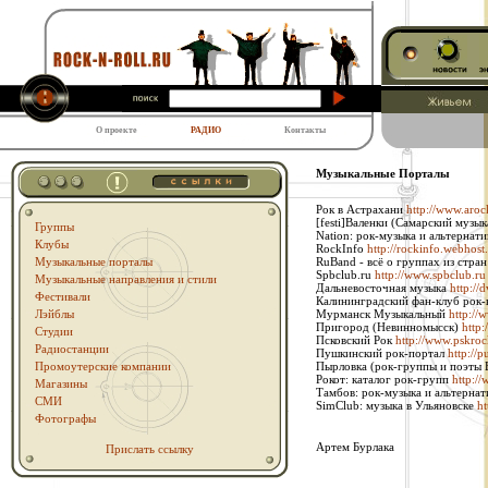
О проекте
РАДИО
Контакты
Музыкальные Порталы
Рок в Астрахани
http://www.aroc
[festi]Валенки (Самарский музы
Группы
Nation: рок-музыка и альтернат
Клубы
RockInfo
http://rockinfo.webhost
Музыкальные порталы
RuBand - всё о группах из стра
Spbclub.ru
http://www.spbclub.ru
Музыкальные направления и стили
Дальневосточная музыка
http://
Фестивали
Калининградский фан-клуб рок
Лэйблы
Мурманск Музыкальный
http:/
Пригород (Невинномысск)
http
Студии
Псковский Рок
http://www.pskroc
Радиостанции
Пушкинский рок-портал
http://
Промоутерские компании
Пырловка (рок-группы и поэты 
Рокот: каталог рок-групп
http:/
Магазины
Тамбов: рок-музыка и альтерна
СМИ
SimClub: музыка в Ульяновске
ht
Фотографы
Артем Бурлака
Прислать ссылку