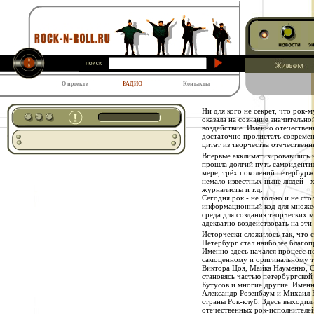
О проекте
РАДИО
Контакты
Ни для кого не секрет, что рок-
оказала на сознание значительн
воздействие. Именно отечествен
достаточно пролистать современ
цитат из творчества отечественн
Впервые акклиматизировавшись н
прошла долгий путь самоидентиф
мере, трёх поколений петербуржц
немало известных ныне людей - 
журналисты и т.д.
Сегодня рок - не только и не ст
информационный код для множес
среда для создания творческих
адекватно воздействовать на эти
Исторчески сложилось так, что
Петербург стал наиболее благоп
Именно здесь начался процесс п
самоценному и оригинальному тв
Виктора Цоя, Майка Науменко, С
становясь частью петербургско
Бутусов и многие другие. Именн
Александр Розенбаум и Михаил Б
страны Рок-клуб. Здесь выходил
отечественных рок-исполнителей