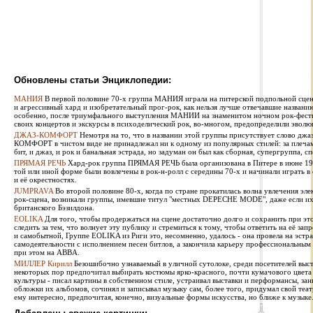
Обновлены статьи Энциклопедии:
МАНИЯ
В первой половине 70-х группа МАНИЯ играла на питерской подпольной сцен
и агрессивный хард и изобретательный прог-рок, как нельзя лучше отвечавшие названи
особенно, после триумфального выступления МАНИИ на знаменитом ночном рок-фестив
своих концертов и экскурсы в психоделический рок, во-многом, предопределили эволю
ДЖАЗ-КОМФОРТ
Немотря на то, что в названии этой группы присутствует слово джаз
КОМФОРТ в чистом виде не принадлежал ни к одному из популярных стилей: за плечами 
бит, и джаз, и рок и банальная эстрада, но задуман он был как сборная, супергруппа, сп
ПРЯМАЯ РЕЧЬ
Хард-рок группа ПРЯМАЯ РЕЧЬ была организована в Питере в июне 1987
той или иной форме были вовлечены в рок-н-ролл с середины 70-х и начинали играть в
и её окрестностях.
JUMPRAVA
Во второй половине 80-х, когда по стране прокатилась волна увлечения эле
рок-сцена, возникали группы, имевшие титул "местных DEPECHE MODE", даже если их 
британского Бэзилдона.
EOLIKA
Для того, чтобы продержаться на сцене достаточно долго и сохранить при э
следить за тем, что волнует эту публику и стремиться к тому, чтобы ответить на её за
и самобытной, Группе EOLIKA из Риги это, несомненно, удалось - она провела на эстра
самодеятельности с исполнением песен битлов, а закончила карьеру профессиональным
при этом на ABBA.
МИЛЛЕР Кирилл
Безошибочно узнаваемый в уличной сутолоке, среди посетителей выста
некоторых пор предпочитал выбирать костюмы ярко-красного, почти кумачового цвета
культуры - писал картины в собственном стиле, устраивал выставки и перформансы, за
обложки их альбомов, сочинял и записывал музыку сам, более того, придумал свой теат
ему интересно, предпочитая, конечно, визуальные формы искусства, но ближе к музыке