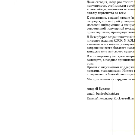
Даже сегодня, когда рок теснит
популярность этой музыки остаёт
новые звёзды, неизменно заполн
пальму первенства во всём.
К сожалению, в нашей стране (и 
ситуация, при которой рок-музык
массовой информации, а специа
современной популярной музыке
ориентированы, преимущественно
В Петербурге создан пилотный 
интернет-издания ROCK-N-ROLL.
нынешнего состояния рок-музыки
сохранение всего богатого насл
тридцать пять лет своего сущест
В его создании участвуют мэтры
самиздата, а позднее принимавш
рока.
Проект с энтузиазмом поддержа
поэтами, художниками. Ничего 
и, вероятно, в ближайшие годы н
Мы приглашаем с сотрудничеству
Андрей Бурлака
email: bur(sobaka)sj.ru
Главный Редактор Rock-n-roll.ru