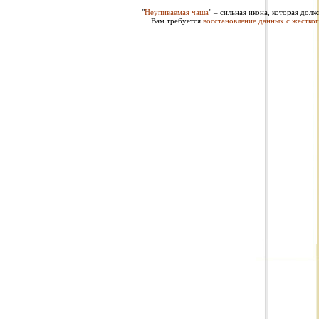
"
Неупиваемая чаша
" – сильная икона, которая дол
Вам требуется
восстановление данных с жестког