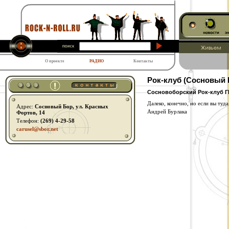
О проекте
РАДИО
Контакты
Рок-клуб (Сосновый 
Сосновоборский Рок-клуб 
Далеко, конечно, но если вы туд
Адрес:
Сосновый Бор, ул. Красных
Андрей Бурлака
Фортов, 14
Телефон:
(269) 4-29-58
carusel@sbor.net