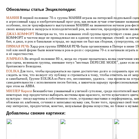
Обновлены статьи Энциклопедии:
МАНИЯ
В первой половине 70-х группа МАНИЯ играла на питерской подпольной сцен
и агрессивный хард и изобретательный прог-рок, как нельзя лучше отвечавшие названи
особенно, после триумфального выступления МАНИИ на знаменитом ночном рок-фестив
своих концертов и экскурсы в психоделический рок, во-многом, предопределили эволю
ДЖАЗ-КОМФОРТ
Немотря на то, что в названии этой группы присутствует слово джаз
КОМФОРТ в чистом виде не принадлежал ни к одному из популярных стилей: за плечами 
бит, и джаз, и рок и банальная эстрада, но задуман он был как сборная, супергруппа, сп
ПРЯМАЯ РЕЧЬ
Хард-рок группа ПРЯМАЯ РЕЧЬ была организована в Питере в июне 1987
той или иной форме были вовлечены в рок-н-ролл с середины 70-х и начинали играть в
и её окрестностях.
JUMPRAVA
Во второй половине 80-х, когда по стране прокатилась волна увлечения эле
рок-сцена, возникали группы, имевшие титул "местных DEPECHE MODE", даже если их 
британского Бэзилдона.
EOLIKA
Для того, чтобы продержаться на сцене достаточно долго и сохранить при э
следить за тем, что волнует эту публику и стремиться к тому, чтобы ответить на её за
и самобытной, Группе EOLIKA из Риги это, несомненно, удалось - она провела на эстра
самодеятельности с исполнением песен битлов, а закончила карьеру профессиональным
при этом на ABBA.
МИЛЛЕР Кирилл
Безошибочно узнаваемый в уличной сутолоке, среди посетителей выста
некоторых пор предпочитал выбирать костюмы ярко-красного, почти кумачового цвета
культуры - писал картины в собственном стиле, устраивал выставки и перформансы, за
обложки их альбомов, сочинял и записывал музыку сам, более того, придумал свой теат
ему интересно, предпочитая, конечно, визуальные формы искусства, но ближе к музыке
Добавлены свежие картинки: