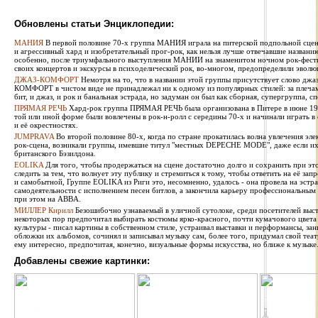
Обновлены статьи Энциклопедии:
МАНИЯ
В первой половине 70-х группа МАНИЯ играла на питерской подпольной сцен
и агрессивный хард и изобретательный прог-рок, как нельзя лучше отвечавшие названи
особенно, после триумфального выступления МАНИИ на знаменитом ночном рок-фестив
своих концертов и экскурсы в психоделический рок, во-многом, предопределили эволю
ДЖАЗ-КОМФОРТ
Немотря на то, что в названии этой группы присутствует слово джаз
КОМФОРТ в чистом виде не принадлежал ни к одному из популярных стилей: за плечами 
бит, и джаз, и рок и банальная эстрада, но задуман он был как сборная, супергруппа, сп
ПРЯМАЯ РЕЧЬ
Хард-рок группа ПРЯМАЯ РЕЧЬ была организована в Питере в июне 1987
той или иной форме были вовлечены в рок-н-ролл с середины 70-х и начинали играть в
и её окрестностях.
JUMPRAVA
Во второй половине 80-х, когда по стране прокатилась волна увлечения эле
рок-сцена, возникали группы, имевшие титул "местных DEPECHE MODE", даже если их 
британского Бэзилдона.
EOLIKA
Для того, чтобы продержаться на сцене достаточно долго и сохранить при э
следить за тем, что волнует эту публику и стремиться к тому, чтобы ответить на её за
и самобытной, Группе EOLIKA из Риги это, несомненно, удалось - она провела на эстра
самодеятельности с исполнением песен битлов, а закончила карьеру профессиональным
при этом на ABBA.
МИЛЛЕР Кирилл
Безошибочно узнаваемый в уличной сутолоке, среди посетителей выста
некоторых пор предпочитал выбирать костюмы ярко-красного, почти кумачового цвета
культуры - писал картины в собственном стиле, устраивал выставки и перформансы, за
обложки их альбомов, сочинял и записывал музыку сам, более того, придумал свой теат
ему интересно, предпочитая, конечно, визуальные формы искусства, но ближе к музыке
Добавлены свежие картинки: