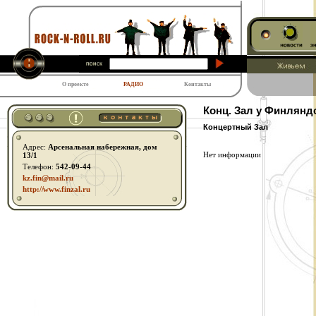
О проекте
РАДИО
Контакты
Конц. Зал у Финлянд
Концертный Зал
Адрес:
Арсенальная набережная, дом
Нет информации
13/1
Телефон:
542-09-44
kz.fin@mail.ru
http:// www.finzal.ru