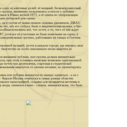
е одну из ключевых ролей: её мощный, бескомпромиссный
ю группы, неизменно пользовались успехом у публики -
але в Юкках весной 1973, а её опыты по театрализации
цию питерской рок-сцены.
, да и состав её знавал немало сильных джазменов, ДЖАЗ-
тех, кто его собрал, были и академическая музыка, и биг-
особная исполнить всё, что хочет, и то, чего от неё ждут.
, хотя все её участники не были новичками на сцене, в
 самодеятельных группах, работавших на танцах в Гатчине
ктронной музыкой, почти в каждом городе, где имелась своя
творчество не особо напоминало песни квартета из
том внимание публики, поп-группа должна внимательно
просы, при этом оставаясь насколько возможно оригинальной
де почти три десятилетия, стартовав в студенческой
 вокальным квартетом со своими песнями, но ориентируясь
вок или публики концертов по манере одеваться - а он с
 - Кирилл Миллер отметился в самых разных областях
нимался сценографией, создавал для музыкантов костюмы и
р моды, снимался в кино - словом, занимался всем, что было
.