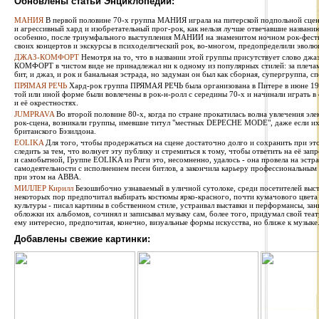
Обновлены статьи Энциклопедии:
МАНИЯ
В первой половине 70-х группа МАНИЯ играла на питерской подпольной сцен
и агрессивный хард и изобретательный прог-рок, как нельзя лучше отвечавшие названи
особенно, после триумфального выступления МАНИИ на знаменитом ночном рок-фестив
своих концертов и экскурсы в психоделический рок, во-многом, предопределили эволю
ДЖАЗ-КОМФОРТ
Немотря на то, что в названии этой группы присутствует слово джаз
КОМФОРТ в чистом виде не принадлежал ни к одному из популярных стилей: за плечами 
бит, и джаз, и рок и банальная эстрада, но задуман он был как сборная, супергруппа, сп
ПРЯМАЯ РЕЧЬ
Хард-рок группа ПРЯМАЯ РЕЧЬ была организована в Питере в июне 1987
той или иной форме были вовлечены в рок-н-ролл с середины 70-х и начинали играть в
и её окрестностях.
JUMPRAVA
Во второй половине 80-х, когда по стране прокатилась волна увлечения эле
рок-сцена, возникали группы, имевшие титул "местных DEPECHE MODE", даже если их 
британского Бэзилдона.
EOLIKA
Для того, чтобы продержаться на сцене достаточно долго и сохранить при э
следить за тем, что волнует эту публику и стремиться к тому, чтобы ответить на её за
и самобытной, Группе EOLIKA из Риги это, несомненно, удалось - она провела на эстра
самодеятельности с исполнением песен битлов, а закончила карьеру профессиональным
при этом на ABBA.
МИЛЛЕР Кирилл
Безошибочно узнаваемый в уличной сутолоке, среди посетителей выста
некоторых пор предпочитал выбирать костюмы ярко-красного, почти кумачового цвета
культуры - писал картины в собственном стиле, устраивал выставки и перформансы, за
обложки их альбомов, сочинял и записывал музыку сам, более того, придумал свой теат
ему интересно, предпочитая, конечно, визуальные формы искусства, но ближе к музыке
Добавлены свежие картинки: