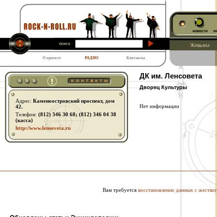
О проекте
РАДИО
Контакты
ДК им. Ленсовета
Дворец Культуры
Адрес:
Каменоостровский проспект, дом
Нет информации
42.
Телефон:
(812) 346 30 68; (812) 346 04 38
(касса)
http:// www.lensoveta.ru
Вам требуется
восстановление данных с жестког