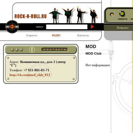
О проекте
РАДИО
Контакты
MOD
MOD Club
Адрес:
Конюшенная пл., дом 2 (литер
Нет информации
"Г")
Телефон:
+7 921-881-83-71
http:// vk.com/ mod_club_812