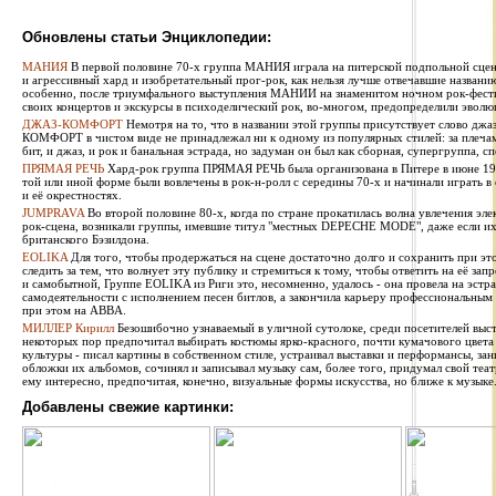
Обновлены статьи Энциклопедии:
МАНИЯ
В первой половине 70-х группа МАНИЯ играла на питерской подпольной сцен
и агрессивный хард и изобретательный прог-рок, как нельзя лучше отвечавшие названи
особенно, после триумфального выступления МАНИИ на знаменитом ночном рок-фестив
своих концертов и экскурсы в психоделический рок, во-многом, предопределили эволю
ДЖАЗ-КОМФОРТ
Немотря на то, что в названии этой группы присутствует слово джаз
КОМФОРТ в чистом виде не принадлежал ни к одному из популярных стилей: за плечами 
бит, и джаз, и рок и банальная эстрада, но задуман он был как сборная, супергруппа, сп
ПРЯМАЯ РЕЧЬ
Хард-рок группа ПРЯМАЯ РЕЧЬ была организована в Питере в июне 1987
той или иной форме были вовлечены в рок-н-ролл с середины 70-х и начинали играть в
и её окрестностях.
JUMPRAVA
Во второй половине 80-х, когда по стране прокатилась волна увлечения эле
рок-сцена, возникали группы, имевшие титул "местных DEPECHE MODE", даже если их 
британского Бэзилдона.
EOLIKA
Для того, чтобы продержаться на сцене достаточно долго и сохранить при э
следить за тем, что волнует эту публику и стремиться к тому, чтобы ответить на её за
и самобытной, Группе EOLIKA из Риги это, несомненно, удалось - она провела на эстра
самодеятельности с исполнением песен битлов, а закончила карьеру профессиональным
при этом на ABBA.
МИЛЛЕР Кирилл
Безошибочно узнаваемый в уличной сутолоке, среди посетителей выста
некоторых пор предпочитал выбирать костюмы ярко-красного, почти кумачового цвета
культуры - писал картины в собственном стиле, устраивал выставки и перформансы, за
обложки их альбомов, сочинял и записывал музыку сам, более того, придумал свой теат
ему интересно, предпочитая, конечно, визуальные формы искусства, но ближе к музыке
Добавлены свежие картинки: