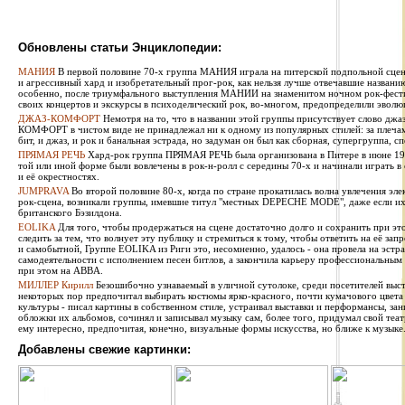
Обновлены статьи Энциклопедии:
МАНИЯ
В первой половине 70-х группа МАНИЯ играла на питерской подпольной сцен
и агрессивный хард и изобретательный прог-рок, как нельзя лучше отвечавшие названи
особенно, после триумфального выступления МАНИИ на знаменитом ночном рок-фестив
своих концертов и экскурсы в психоделический рок, во-многом, предопределили эволю
ДЖАЗ-КОМФОРТ
Немотря на то, что в названии этой группы присутствует слово джаз
КОМФОРТ в чистом виде не принадлежал ни к одному из популярных стилей: за плечами 
бит, и джаз, и рок и банальная эстрада, но задуман он был как сборная, супергруппа, сп
ПРЯМАЯ РЕЧЬ
Хард-рок группа ПРЯМАЯ РЕЧЬ была организована в Питере в июне 1987
той или иной форме были вовлечены в рок-н-ролл с середины 70-х и начинали играть в
и её окрестностях.
JUMPRAVA
Во второй половине 80-х, когда по стране прокатилась волна увлечения эле
рок-сцена, возникали группы, имевшие титул "местных DEPECHE MODE", даже если их 
британского Бэзилдона.
EOLIKA
Для того, чтобы продержаться на сцене достаточно долго и сохранить при э
следить за тем, что волнует эту публику и стремиться к тому, чтобы ответить на её за
и самобытной, Группе EOLIKA из Риги это, несомненно, удалось - она провела на эстра
самодеятельности с исполнением песен битлов, а закончила карьеру профессиональным
при этом на ABBA.
МИЛЛЕР Кирилл
Безошибочно узнаваемый в уличной сутолоке, среди посетителей выста
некоторых пор предпочитал выбирать костюмы ярко-красного, почти кумачового цвета
культуры - писал картины в собственном стиле, устраивал выставки и перформансы, за
обложки их альбомов, сочинял и записывал музыку сам, более того, придумал свой теат
ему интересно, предпочитая, конечно, визуальные формы искусства, но ближе к музыке
Добавлены свежие картинки: