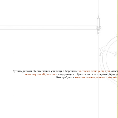
Купить диплом об окончании училища в Воронеже
voronezh.simidiplom.com
ответ
orenburg.simidiplom.com
информация. . Купить диплом старого образца
Вам требуется
восстановление данных с жестког