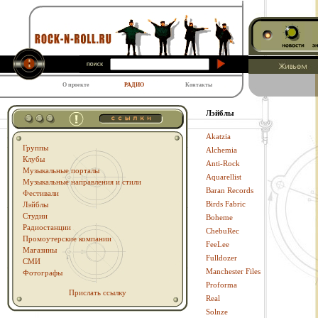
О проекте
РАДИО
Контакты
Лэйблы
Akatzia
Группы
Alchemia
Клубы
Anti-Rock
Музыкальные порталы
Aquarellist
Музыкальные направления и стили
Baran Records
Фестивали
Birds Fabric
Лэйблы
Студии
Boheme
Радиостанции
ChebuRec
Промоутерские компании
FeeLee
Магазины
Fulldozer
СМИ
Manchester Files
Фотографы
Proforma
Прислать ссылку
Real
Solnze