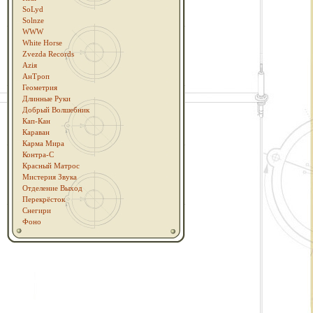
SoLyd
Solnze
WWW
White Horse
Zvezda Records
Аziя
АнТроп
Геометрия
Длинные Руки
Добрый Волшебник
Кап-Кан
Караван
Карма Мира
Контра-С
Красный Матрос
Мистерия Звука
Отделение Выход
Перекрёсток
Снегири
Фоно