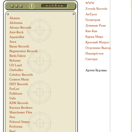
WWW
Zvezda Records
АнТроп
Akatzia
Геометрия
Alchemia
Длинные Руки
Always Records
Кап-Кан
Anti-Rock
Карма Мира
Aquarellist
Aura
Красный Матрос
Baran Records
Отделение Выход
Begemotion Records
Перекрёсток
Birds Fabric
Снегири
Boheme
CD Land
ChebuRec
Артем Бурлака
Coloboc Records
Cosmos Music
DDT Records
FeeLee
Fulldozer
Gala
KDK Records
Kurizza Brothers
Manchester Files
Nox
Poborol Sisters
Proforma
Real