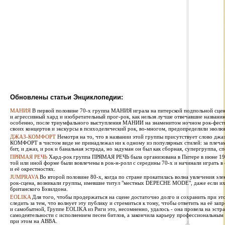
Обновлены статьи Энциклопедии:
МАНИЯ
В первой половине 70-х группа МАНИЯ играла на питерской подпольной сцен
и агрессивный хард и изобретательный прог-рок, как нельзя лучше отвечавшие названи
особенно, после триумфального выступления МАНИИ на знаменитом ночном рок-фестив
своих концертов и экскурсы в психоделический рок, во-многом, предопределили эволю
ДЖАЗ-КОМФОРТ
Немотря на то, что в названии этой группы присутствует слово джаз
КОМФОРТ в чистом виде не принадлежал ни к одному из популярных стилей: за плечами 
бит, и джаз, и рок и банальная эстрада, но задуман он был как сборная, супергруппа, сп
ПРЯМАЯ РЕЧЬ
Хард-рок группа ПРЯМАЯ РЕЧЬ была организована в Питере в июне 1987
той или иной форме были вовлечены в рок-н-ролл с середины 70-х и начинали играть в
и её окрестностях.
JUMPRAVA
Во второй половине 80-х, когда по стране прокатилась волна увлечения эле
рок-сцена, возникали группы, имевшие титул "местных DEPECHE MODE", даже если их 
британского Бэзилдона.
EOLIKA
Для того, чтобы продержаться на сцене достаточно долго и сохранить при э
следить за тем, что волнует эту публику и стремиться к тому, чтобы ответить на её за
и самобытной, Группе EOLIKA из Риги это, несомненно, удалось - она провела на эстра
самодеятельности с исполнением песен битлов, а закончила карьеру профессиональным
при этом на ABBA.