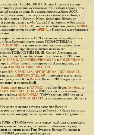
 сооснователь ГОЛЬФСТРИМА Володя Новичков в конце
а танцах с разными музыкантами, то в самом городе, то в
сновной состав группы бороздил просторы Коми АССР,
котором к нему присоединились оставшийся в Питере
в, бас, вокал, и Валерий Юлов, барабаны. Вплоть до
и репетировали в клубе "Дружба" на Римского-Корсакова
явцев из
НУ ПОГОДИ!
), после чего Антонов ушёл в
БЕЛЫЕ
 филармоническую группу
АРЕНА
, а Новичков завербовался в
рмонию.
истории: в самом конце 1979 к Белолипецкому обратился
ти, и Гена Буганов), после ухода ГОЛЬФСТРИМА в
в
НУ ПОГОДИ!
, а потом на время покинул музыку. В то
рд-рок трио и просил разрешения назвать его
явился ГОЛЬФСТРИМ Mk III: Сергей Александров,
в, бас, и Лев Орлов, барабаны. Зимой-весной 1980 они
 с
МИФАМИ
,
ХАМЕЛЕОНЧИКОМ ЗА
и
РОССИЯНАМИ
,
Игорь
Голубев
, именно там приметил Александрова, а в
дущий
ДЖОНАТАН ЛИВИНГСТОН
.
рал в
ДВУХ РАДУГАХ
,
АРГОНАВТАХ
,
ДИЛИЖАНСЕ
,
рганизовал
ЭЛЕКТРОСТАНДАРТ
, с которым выступал на
ких праздниках Коли
Васина
. Весной 1988 он распустил
тографией и полиграфией.
с
Вапировым
играл в
ЛОТОСЕ
и группе Игоря
Голубева
, а
ТАНА ЛИВИНГСТОНА
; в 1982 он - по приглашению
писи альбома
АКВАРИУМА
"Табу"; осенью 1986 играл на
 рядах
ЭЛЕКТРОСТАНДАРТА
; а остальное время работал в
А долго в музыке остался разве что Валерий
аз-рок, арт-рок и эстраду, на рубеже 90-х был участником
, а позднее эмигрировал в Германию и занялся студийной
в ГОЛЬФСТРИМА уже нет в живых: разбился на вертолёте
то время на Камчатке; от тяжёлого заболевания умер
 ушли из жизни также Гена Буганов, Володя Грищенко и
ФСТРИМА до наших дней не дошло.