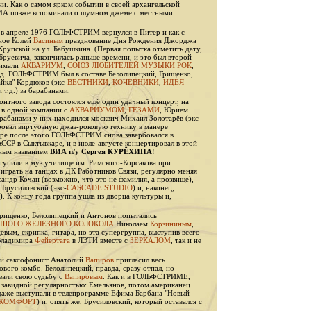
ни. Как о самом ярком событии в своей архангельской
А позже вспоминали о шумном джеме с местными
 в апреле 1976 ГОЛЬФСТРИМ вернулся в Питер и как с
нное Колей
Васиным
празднование Дня Рождения Джорджа
Крупской на ул. Бабушкина. (Первая попытка отметить дату,
Бруевича, закончилась раньше времени, и это был второй
нимали
АКВАРИУМ
,
СОЮЗ ЛЮБИТЕЛЕЙ МУЗЫКИ РОК
,
.д. ГОЛЬФСТРИМ был в составе Белолипецкий, Грищенко,
йкл" Кордюков (экс-
ВЕСТНИКИ
,
КОЧЕВНИКИ
,
ИДЕЯ
 т.д.) за барабанами.
онтного завода состоялся ещё один удачный концерт, на
в одной компании с
АКВАРИУМОМ
,
ГЁЗАМИ
, Юрием
 барабанами у них находился москвич Михаил Золотарёв (экс-
ровал виртуозную джаз-роковую технику в манере
оре после этого ГОЛЬФСТРИМ снова завербовался в
АССР в Сыктывкаре, и в июле-августе концертировал в этой
зным названием
ВИА п/у Сергея КУРЁХИНА
!
тупили в муз.училище им. Римского-Корсакова при
 играть на танцах в ДК Работников Связи, регулярно меняя
андр Кочан (возможно, что это не фамилия, а прозвище),
Брусиловский (экс-
CASCADE STUDIO
) и, наконец,
). К концу года группа ушла из дворца культуры и,
Грищенко, Белолипецкий и Антонов попытались
ЬШОГО ЖЕЛЕЗНОГО КОЛОКОЛА
Николаем
Корзининым
,
евым, скрипка, гитара, но эта супергруппа, выступив всего
 Владимира
Фейертага
в ЛЭТИ вместе с
ЗЕРКАЛОМ
, так и не
ный саксофонист Анатолий
Вапиров
пригласил весь
ого комбо. Белолипецкий, правда, сразу отпал, но
зали свою судьбу с
Вапировым
. Как и в ГОЛЬФСТРИМЕ,
 завидной регулярностью: Емельянов, потом американец
даже выступали в телепрограмме Ефима Барбана "Новый
КОМФОРТ
) и, опять же, Брусиловский, который оставался с