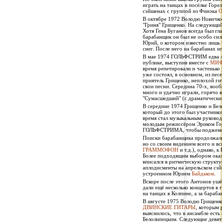
играть на танцах в посёлке Горе
сэйшенах с группой из Финэка
В октябре 1972 Володю Новичков
"Гриня" Грищенко. На следующи
Хотя Гена Буганов всегда был гл
барабанщик он был не особо си
Юрий, о котором известно лишь 
снег. После него на барабанах и
В мае 1974 ГОЛЬФСТРИМ едва ли
публике, выступив вместе с
МИ
время репетировали и частенько
уже состоял, в основном, из пес
приятель Грищенко, неплохой ги
свои песни. Середина 70-х, во
много и удачно играли, горячо 
"Сумасшедший" (с драматически
В середине 1974 Грищенко и Бе
который до этого был участник
время стал музыкальным руковод
молодым режиссёром Эриком Г
ГОЛЬФСТРИМА, чтобы поджемов
Поиски барабанщика продолжали
но со своим видением всего и вс
ГРАММОФОН
и т.д.), однако, 
Более подходящим выбором оказ
вписался в ритмическую структ
аплодисменты на апрельском сэй
устроенном Юрием
Байдаком
.
Вскоре после этого Антонов ушё
дали ещё несколько концертов в 
на танцах в Колпине, а за бараба
В августе 1975 Володю Грищенк
ДВИНСКИЕ ГИТАРЫ
, которым 
выяснилось, что в ансамбле есть
Белолипецким. Следующие девять