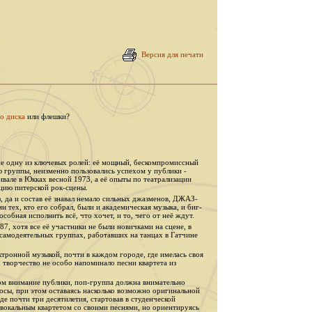
Версия для печати
о диска
или флешки?
е одну из ключевых ролей: её мощный, бескомпромиссный
ю группы, неизменно пользовались успехом у публики -
але в Юкках весной 1973, а её опыты по театрализации
цию питерской рок-сцены.
, да и состав её знавал немало сильных джазменов, ДЖАЗ-
тех, кто его собрал, были и академическая музыка, и биг-
особная исполнить всё, что хочет, и то, чего от неё ждут.
, хотя все её участники не были новичками на сцене, в
 самодеятельных группах, работавших на танцах в Гатчине
ктронной музыкой, почти в каждом городе, где имелась своя
творчество не особо напоминало песни квартета из
том внимание публики, поп-группа должна внимательно
просы, при этом оставаясь насколько возможно оригинальной
де почти три десятилетия, стартовав в студенческой
 вокальным квартетом со своими песнями, но ориентируясь