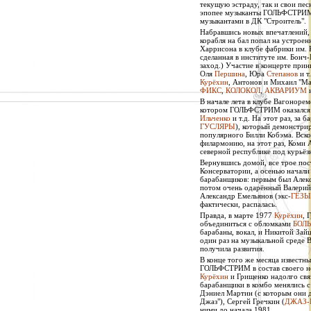
текущую эстраду, так и свои пес
эпопее музыканты ГОЛЬФСТРИМ
музыкантами в ДК "Строитель".
Набравшись новых впечатлений,
корабля на бал попал на устрое
Харрисона в клубе фабрики им. 
сделанная в институте им. Бонч-
заход.) Участие в концерте при
Оля
Першина
, Юра
Степанов
и т
Курёхин
, Антонов и Михаил "Ма
ФИКС
,
КОЛОКОЛ
,
АКВАРИУМ
и
В начале лета в клубе Вагонорем
котором ГОЛЬФСТРИМ оказался 
Ильченко
и т.д. На этот раз, за
ГУСЛЯРЫ
), который демонстри
популярного Билли Кобэма. Вск
филармонию, на этот раз, Коми 
северной республике под курьё
Вернувшись домой, все трое пос
Консерватории, а осенью начали
барабанщиков: первым был Алекс
потом очень одарённый Валерий 
Александр Емельянов (экс-
ГЁЗЫ
фактически, распалась.
Правда, в марте 1977
Курёхин
, 
объединиться с обломками
БОЛ
барабаны, вокал, и Никитой Зайц
один раз на музыкальной среде
получила развития.
В конце того же месяца извест
ГОЛЬФСТРИМ в состав своего нов
Курёхин
и Грищенко надолго свя
барабанщики в комбо менялись с
Дэниел Мартин (с которым они 
Джаз"), Сергей Гречкин (
ДЖАЗ-
ними до начала 1981.