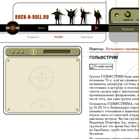
О проекте
РАДИО
Контакты
Переход:
Начальная страница
ГОЛЬФСТРИМ
Группа ГОЛЬФСТРИМ была заметн
половины 70-х: в её не слишком
музыканты, репертуар состоял, 
тяготевших к арт-року и психоде
смогла сделать имя у завсегдата
провинциальных филармониях, ну
после того, как сама группа ушл
Основатель ГОЛЬФСТРИМА, гитар
(р.16.09.54 в Ленинграде) старт
(никакого отношения к знамени
играла смесь из советской эстра
школьных вечерах. Костяк групп
Владимир Новичков, бас, вокал,
группой всё это время был Лев О
на барабанах, трубе или петь бэ
Буганова.
По окончании школы группа сме