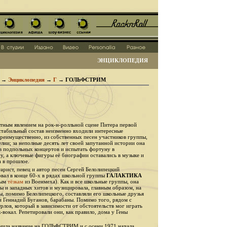
ЭНЦИКЛОПЕДИЯ
→
Энциклопедия
→
Г
→
ГОЛЬФСТРИМ
ым явлением на рок-н-ролльной сцене Питера первой
 стабильный состав неизменно входили интересные
преимущественно, из собственных песен участников группы,
лии; за неполные десять лет своей запутанной истории она
ев подпольных концертов и испытать фортуну в
, а ключевые фигуры её биографии оставались в музыке и
а в прошлое.
ист, певец и автор песен Сергей Белолипецкий
овал в конце 60-х в рядах школьной группы
ГАЛАКТИКА
тым
тёзкам
из Военмеха). Как и все школьные группы, она
ды и западных хитов и музицировала, главным образом, на
ы, помимо Белолипецкого, составляли его школьные друзья
 и Геннадий Буганов, барабаны. Помимо того, рядом с
рлов, который в зависимости от обстоятельств мог играть
к-вокал. Репетировали они, как правило, дома у Гены
нила название на ГОЛЬФСТРИМ и с осени 1971 начала