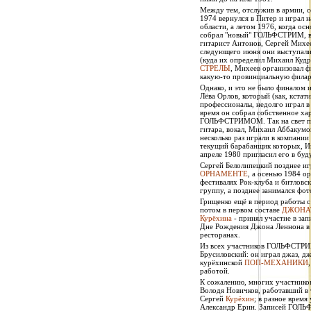
Между тем, отслужив в армии,
1974 вернулся в Питер и играл н
области, а летом 1976, когда о
собрал "новый" ГОЛЬФСТРИМ, в 
гитарист Антонов, Сергей Михее
следующего июня они выступали 
(куда их определил Михаил Кудр
СТРЕЛЫ
, Михеев организовал
какую-то провинциальную фила
Однако, и это не было финалом 
Лёва Орлов, который (как, кста
профессионалы, недолго играл 
время он собрал собственное ха
ГОЛЬФСТРИМОМ. Так на свет по
гитара, вокал, Михаил Аббакумо
несколько раз играли в компании
текущий барабанщик которых, 
апреле 1980 пригласил его в бу
Сергей Белолипецкий позднее иг
ОРНАМЕНТЕ
, а осенью 1984 о
фестивалях Рок-клуба и битловс
группу, а позднее занимался фо
Грищенко ещё в период работы 
потом в первом составе
ДЖОНА
Курёхина
- принял участие в за
Дне Рождения Джона Леннона в
ресторанах.
Из всех участников ГОЛЬФСТРИМ
Брусиловский: он играл джаз, дж
курёхинской
ПОП-МЕХАНИКИ
работой.
К сожалению, многих участнико
Володя Новичков, работавший в 
Сергей
Курёхин
; в разное время
Александр Ерин. Записей ГОЛЬ