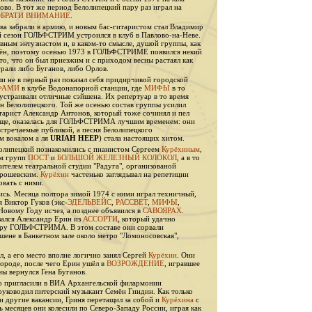
лово. В тот же период Белолипецкий пару раз играл на
ОБРАТИ ВНИМАНИЕ
.
а забрали в армию, и новым бас-гитаристом стал Владимир
й сезон ГОЛЬФСТРИМ устроился в клуб в Павлово-на-Неве.
авным энтузиастом и, в каком-то смысле, душой группы, как
лён, поэтому осенью 1973 в ГОЛЬФСТРИМЕ появился некий
то, что он был приезжим и с приходом весны растаял как
грали либо Буганов, либо Орлов.
 не в первый раз показал себя придирчивой городской
ФАМИ
в клубе Водонапорной станции, где
МИФЫ
в то
 устраивали отличные сэйшена. Их репертуар в то время
ен Белолипецкого. Той же осенью состав группы усилил
тарист Александр Антонов, который тоже сочинял и пел
обще, оказалась для ГОЛЬФСТРИМА лучшим временем: они
встречаемые публикой, а песня Белолипецкого
м вокалом а ля
URIAH HEEP
) стала настоящих хитом.
лолипецкий познакомились с пианистом Сергеем
Курёхиным
,
ом групп
ПОСТ
и
БОЛЬШОЙ ЖЕЛЕЗНЫЙ КОЛОКОЛ
, а в то
ителем театральной студии "Радуга", организованой
орошевским.
Курёхин
частенько заглядывал на репетиции
ать с ними.
сь. Месяца полтора зимой 1974 с ними играл техничный,
я Виктор Гуков (экс-
ЭДЕЛЬВЕЙС
,
РАССВЕТ
,
МИФЫ
,
к Новому Году исчез, а позднее объявился в
САВОЯРАХ
.
ался Александр Ерин из
АССОРТИ
, который удачно
уру ГОЛЬФСТРИМА. В этом составе они сорвали
шене в Банкетном зале около метро "Ломоносовская",
л, а его место вполне логично занял Сергей
Курёхин
. Они
городе, после чего Ерин ушёл в
ВОЗРОЖДЕНИЕ
, игравшее
ны вернулся Гена Буганов.
о пригласили в ВИА Архангельской филармонии
руководил питерский музыкант Семён Гиндин. Как только
 и другие вакансии, Гриня перетащил за собой и
Курёхина
с
 месяцев они колесили по Северо-Западу России, играя как