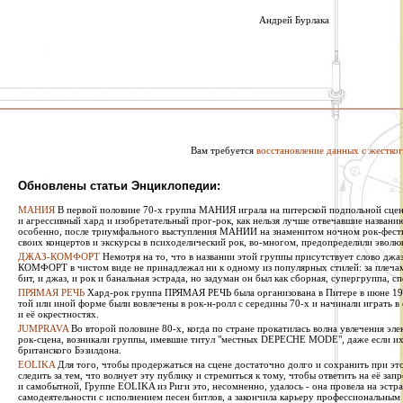
Андрей Бурлака
Вам требуется
восстановление данных с жестког
Обновлены статьи Энциклопедии:
МАНИЯ
В первой половине 70-х группа МАНИЯ играла на питерской подпольной сцен
и агрессивный хард и изобретательный прог-рок, как нельзя лучше отвечавшие названи
особенно, после триумфального выступления МАНИИ на знаменитом ночном рок-фестив
своих концертов и экскурсы в психоделический рок, во-многом, предопределили эволю
ДЖАЗ-КОМФОРТ
Немотря на то, что в названии этой группы присутствует слово джаз
КОМФОРТ в чистом виде не принадлежал ни к одному из популярных стилей: за плечами 
бит, и джаз, и рок и банальная эстрада, но задуман он был как сборная, супергруппа, сп
ПРЯМАЯ РЕЧЬ
Хард-рок группа ПРЯМАЯ РЕЧЬ была организована в Питере в июне 1987
той или иной форме были вовлечены в рок-н-ролл с середины 70-х и начинали играть в
и её окрестностях.
JUMPRAVA
Во второй половине 80-х, когда по стране прокатилась волна увлечения эле
рок-сцена, возникали группы, имевшие титул "местных DEPECHE MODE", даже если их 
британского Бэзилдона.
EOLIKA
Для того, чтобы продержаться на сцене достаточно долго и сохранить при э
следить за тем, что волнует эту публику и стремиться к тому, чтобы ответить на её за
и самобытной, Группе EOLIKA из Риги это, несомненно, удалось - она провела на эстра
самодеятельности с исполнением песен битлов, а закончила карьеру профессиональным