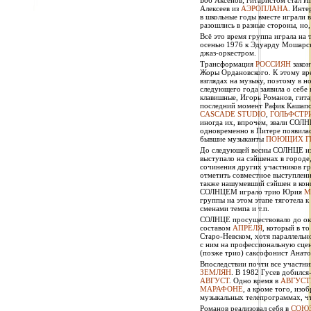
Боб Аксёнов; гитаристом стал 
Алексеев из
АЭРОПЛАНА
. Инте
в школьные годы вместе играли 
разошлись в разные стороны, но,
Всё это время группа играла на 
осенью 1976 к Эдуарду Мошарско
джаз-оркестром.
Трансформация
РОССИЯН
закон
Жоры Ордановского. К этому вр
взглядах на музыку, поэтому в н
следующего года заявила о себе
клавишные, Игорь Романов, гитар
последний момент Рафик Кашапов
CASCADE STUDIO
,
ГОЛЬФСТР
иногда их, впрочем, звали С
одновременно в Питере появила
бывшие музыканты
ПОЮЩИХ Г
До следующей весны СОЛНЦЕ изре
выступало на сэйшенах в городе
сочинения других участников г
отметить совместное выступле
также нашумевший сэйшен в конф
СОЛНЦЕМ играло трио Юрия
М
группы на этом этапе тяготела 
сменами темпа и т.п.
СОЛНЦЕ просуществовало до октя
составом
АПРЕЛЯ
, который в т
Старо-Невском, хотя параллельн
с ним на профессиональную сцен
(позже трио) саксофонист Анато
Впоследствии почти все участ
ЗЕМЛЯН
. В 1982 Гусев добился
АВГУСТ
. Одно время в
АВГУСТ
МАРАФОНЕ
, а кроме того, изо
музыкальных телепрограммах, что
Романов реализовал себя в
СОЮ