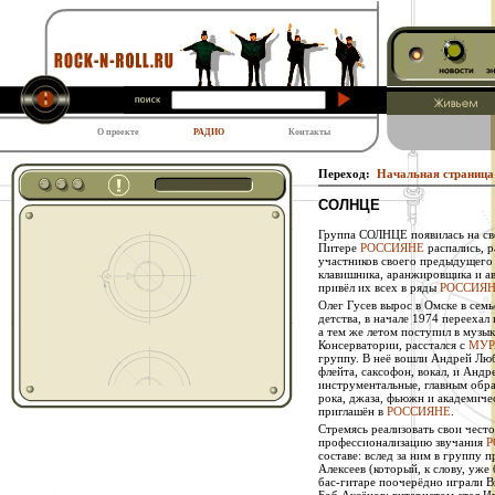
О проекте
РАДИО
Контакты
Переход:
Начальная страница
СОЛНЦЕ
Группа СОЛНЦЕ появилась на свет
Питере
РОССИЯНЕ
распались, р
участников своего предыдущего 
клавишника, аранжировщика и авт
привёл их всех в ряды
РОССИЯ
Олег Гусев вырос в Омске в семь
детства, в начале 1974 переехал
а тем же летом поступил в музы
Консерватории, расстался с
МУР
группу. В неё вошли Андрей Люб
флейта, саксофон, вокал, и Андр
инструментальные, главным обра
рока, джаза, фьюжн и академичес
приглашён в
РОССИЯНЕ
.
Стремясь реализовать свои често
профессионализацию звучания
Р
составе: вслед за ним в группу 
Алексеев (который, к слову, уж
бас-гитаре поочерёдно играли В