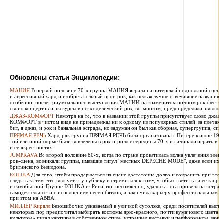
Обновлены статьи Энциклопедии:
МАНИЯ
В первой половине 70-х группа МАНИЯ играла на питерской подпольной сцен
и агрессивный хард и изобретательный прог-рок, как нельзя лучше отвечавшие названи
особенно, после триумфального выступления МАНИИ на знаменитом ночном рок-фестив
своих концертов и экскурсы в психоделический рок, во-многом, предопределили эволю
ДЖАЗ-КОМФОРТ
Немотря на то, что в названии этой группы присутствует слово джаз
КОМФОРТ в чистом виде не принадлежал ни к одному из популярных стилей: за плечами 
бит, и джаз, и рок и банальная эстрада, но задуман он был как сборная, супергруппа, сп
ПРЯМАЯ РЕЧЬ
Хард-рок группа ПРЯМАЯ РЕЧЬ была организована в Питере в июне 1987
той или иной форме были вовлечены в рок-н-ролл с середины 70-х и начинали играть в
и её окрестностях.
JUMPRAVA
Во второй половине 80-х, когда по стране прокатилась волна увлечения эле
рок-сцена, возникали группы, имевшие титул "местных DEPECHE MODE", даже если их 
британского Бэзилдона.
EOLIKA
Для того, чтобы продержаться на сцене достаточно долго и сохранить при э
следить за тем, что волнует эту публику и стремиться к тому, чтобы ответить на её за
и самобытной, Группе EOLIKA из Риги это, несомненно, удалось - она провела на эстра
самодеятельности с исполнением песен битлов, а закончила карьеру профессиональным
при этом на ABBA.
МИЛЛЕР Кирилл
Безошибочно узнаваемый в уличной сутолоке, среди посетителей выста
некоторых пор предпочитал выбирать костюмы ярко-красного, почти кумачового цвета
культуры - писал картины в собственном стиле, устраивал выставки и перформансы, за